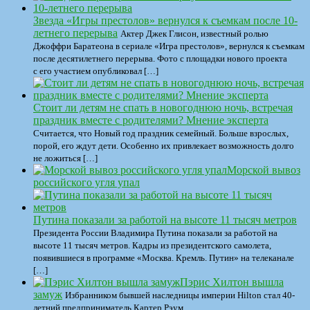
Звезда «Игры престолов» вернулся к съемкам после 10-
летнего перерыва
Актер Джек Глисон, известный ролью
Джоффри Баратеона в сериале «Игра престолов», вернулся к съемкам
после десятилетнего перерыва. Фото с площадки нового проекта
с его участием опубликовал […]
Стоит ли детям не спать в новогоднюю ночь, встречая
праздник вместе с родителями? Мнение эксперта
Считается, что Новый год праздник семейный. Больше взрослых,
порой, его ждут дети. Особенно их привлекает возможность долго
не ложиться […]
Морской вывоз
российского угля упал
Путина показали за работой на высоте 11 тысяч метров
Президента России Владимира Путина показали за работой на
высоте 11 тысяч метров. Кадры из президентского самолета,
появившиеся в программе «Москва. Кремль. Путин» на телеканале
[…]
Пэрис Хилтон вышла
замуж
Избранником бывшей наследницы империи Hilton стал 40-
летний предприниматель Картер Рэум.