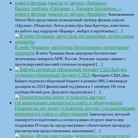
Вышел трейлер «Оружия» с Джошем Бролином —
нового фильма ужасов от автора «Варвара»
Кинокомпания
Warner Bros представила полноценный трейлер фильма ужасов
«Оружие» (Weapons). Лента режиссёра Зака Креггера, известного
по работе над хоррором «Варвар», выйдет в зарубежных […]
В небо Чувашии запустили беспилотные летательные
аппараты
В небо Чувашии были запущены беспилотные
летательные аппараты МЧС России. Усиление охраны связано с
прогнозируемой высокой степенью пожарной […]
Байден
подписал оборонный бюджет США
Президент США Джо
Байден подписал оборонный бюджет в размере 886,3 миллиарда
долларов на 2024 финансовый год (начался 1 октября). Об этом
сообщил Белый дом. Документ предполагает […]
Правительство хочет усложнить закупку госзаказчиками
импортного софта и оборудования
Законопроект, который
планируется подготовить к осени в рамках второго пакета мер
поддержки IT-отрасли, предусматривает обязательную процедуру
рассмотрения предоставленных заказчиками […]